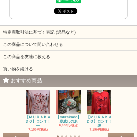
特定商取引法に基づく表記 (返品など)
この商品について問い合わせる
この商品を友達に教える
買い物を続ける
おすすめ商品
【ＭＵＲＡＫＡ
【murakado】
【ＭＵＲＡＫＡ
【MURAK
ＤＯ】ロンＴ！
鹿威しのあ
ＤＯ】ロンＴ！
O】ロンＴ
一
6,600円(税込)
虚
7,150円(税
7,150円(税込)
7,150円(税込)
<
>