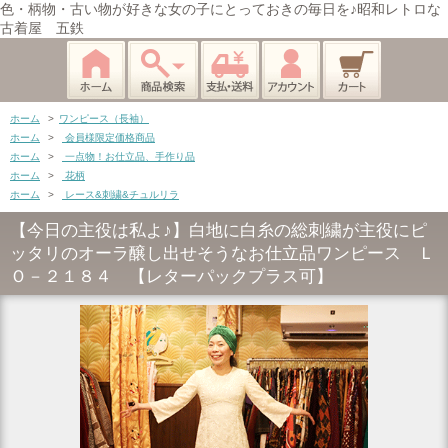
色・柄物・古い物が好きな女の子にとっておきの毎日を♪昭和レトロな
古着屋 五鉄
ホーム
>
ワンピース（長袖）
ホーム
>
会員様限定価格商品
ホーム
>
一点物！お仕立品、手作り品
ホーム
>
花柄
ホーム
>
レース&刺繍&チュルリラ
【今日の主役は私よ♪】白地に白糸の総刺繍が主役にピ
ッタリのオーラ醸し出せそうなお仕立品ワンピース Ｌ
Ｏ－２１８４ 【レターパックプラス可】