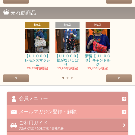
売れ筋商品
No.1
No.2
No.3
No.4
【ＵＬＯＣＯ】
【ＵＬＯＣＯ】
新柄【ＵＬＯＣ
ＵＬＯＣＯ
レモンスマッシ
弦がないしぼ
Ｏ】キャンドル
ー毒（単色
ュ
り
ジ
カ
20,350円(税込)
13,200円(税込)
15,400円(税込)
37,400円(税
<
>
会員メニュー
メールマガジン登録・解除
ご利用ガイド
支払い方法 / 配送方法 / 会社概要