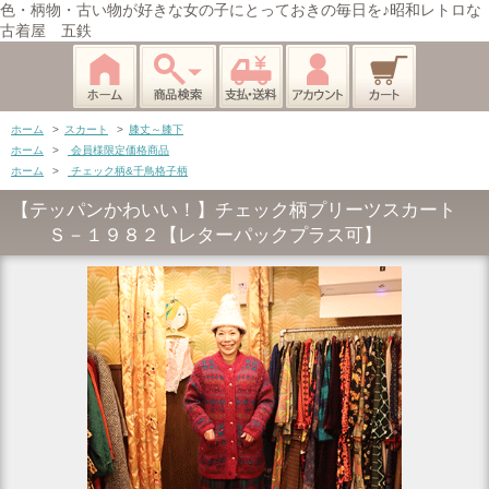
色・柄物・古い物が好きな女の子にとっておきの毎日を♪昭和レトロな
古着屋 五鉄
ホーム
>
スカート
>
膝丈～膝下
ホーム
>
会員様限定価格商品
ホーム
>
チェック柄&千鳥格子柄
【テッパンかわいい！】チェック柄プリーツスカート
Ｓ－１９８２【レターパックプラス可】