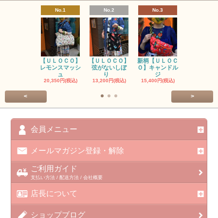
No.1
No.2
No.3
No.4
【ＵＬＯＣＯ】
【ＵＬＯＣＯ】
新柄【ＵＬＯＣ
ＵＬＯＣＯ
レモンスマッシ
弦がないしぼ
Ｏ】キャンドル
ー毒（単色
ュ
り
ジ
カ
20,350円(税込)
13,200円(税込)
15,400円(税込)
37,400円(税
<
>
会員メニュー
メールマガジン登録・解除
ご利用ガイド
支払い方法 / 配送方法 / 会社概要
店長について
ショップブログ