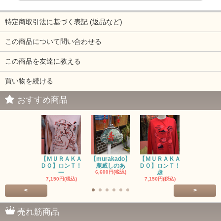
特定商取引法に基づく表記 (返品など)
この商品について問い合わせる
この商品を友達に教える
買い物を続ける
おすすめ商品
【ＭＵＲＡＫＡ
【murakado】
【ＭＵＲＡＫＡ
【MURAK
ＤＯ】ロンＴ！
鹿威しのあ
ＤＯ】ロンＴ！
O】ロンＴ
一
6,600円(税込)
虚
7,150円(税
7,150円(税込)
7,150円(税込)
<
>
売れ筋商品