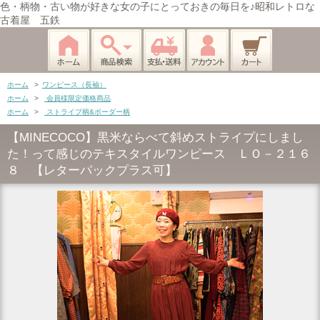
色・柄物・古い物が好きな女の子にとっておきの毎日を♪昭和レトロな
古着屋 五鉄
ホーム
>
ワンピース（長袖）
ホーム
>
会員様限定価格商品
ホーム
>
ストライプ柄&ボーダー柄
【MINECOCO】黒米ならべて斜めストライプにしまし
た！って感じのテキスタイルワンピース ＬＯ－２１６
８ 【レターパックプラス可】