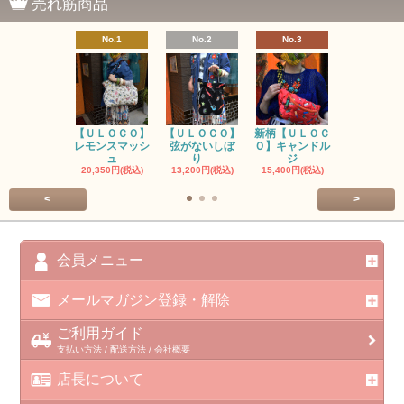
売れ筋商品
No.1
No.2
No.3
No.4
【ＵＬＯＣＯ】
【ＵＬＯＣＯ】
新柄【ＵＬＯＣ
ＵＬＯＣＯ
レモンスマッシ
弦がないしぼ
Ｏ】キャンドル
ー毒（単色
ュ
り
ジ
カ
20,350円(税込)
13,200円(税込)
15,400円(税込)
37,400円(税
<
>
会員メニュー
メールマガジン登録・解除
ご利用ガイド
支払い方法 / 配送方法 / 会社概要
店長について