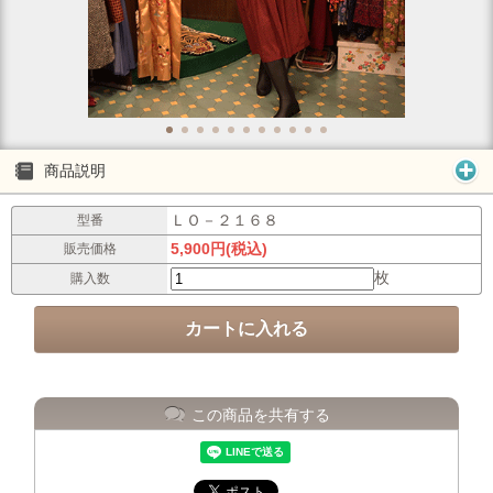
商品説明
ＬＯ－２１６８
型番
5,900円(税込)
販売価格
枚
購入数
この商品を共有する