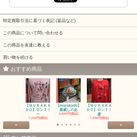
特定商取引法に基づく表記 (返品など)
この商品について問い合わせる
この商品を友達に教える
買い物を続ける
おすすめ商品
【ＭＵＲＡＫＡ
【murakado】
【ＭＵＲＡＫＡ
【MURAK
ＤＯ】ロンＴ！
鹿威しのあ
ＤＯ】ロンＴ！
O】ロンＴ
一
6,600円(税込)
虚
7,150円(税
7,150円(税込)
7,150円(税込)
<
>