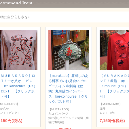
小物に自分らしさを♪
【ＭＵＲＡＫＡＤＯ】ロ
【murakado】鹿威しのあ
【ＭＵＲＡＫＡＤ
ンＴ！一か八か ピン
る料亭でのお見合いでの
ンＴ！虚船 赤
 ichikabachika（PK）
ゴールイン寿刺繍（鯉
uturobune（RD
｜ロンT 【クリックポ
柄）丸刺繍コインパー
T 【クリックポ
スト可】
ス koi-coinpurse 【クリ
可】
ックポスト可】
MURAKADO】
【MURAKADO】
か八か
虚舟
【MURAKADO】
ンＴ（ピンク）
ロンＴ（赤）
丸コインパース
鯉に恋してゴールイン刺繍（鯉
,150円(税込)
7,150円(税込)
柄に寿刺繍）