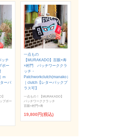
一点もの
パッチ
【MURAKADO】百眼×寿
プポー
×村門 パッチワーククラ
村門
ッチ・
）｜ｍ
Patchworkclutch(manako）
【レターパ
｜clutch【レターパックプ
ラス可】
O】
一点もの！【MURAKADO】
ップポー
パッチワーククラッチ
百眼×村門×寿
19,800円(税込)