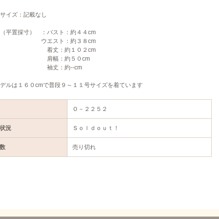
サイズ：記載なし
（平置採寸） ：バスト：約４４cm
エスト：約３８cm
丈：約１０２cm
幅：約５０cm
丈：約--cm
デルは１６０cmで普段９～１１号サイズを着ています
Ｏ－２２５２
状況
Ｓｏｌｄｏｕｔ！
数
売り切れ