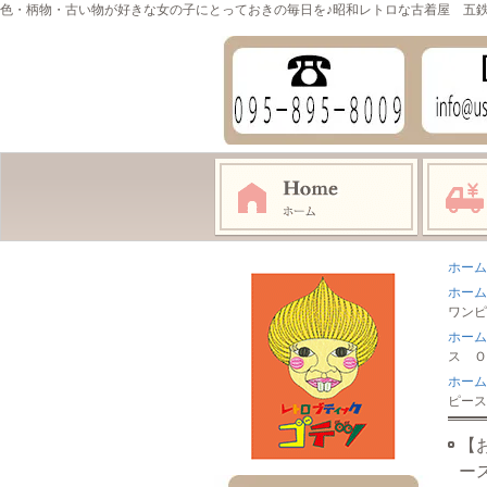
色・柄物・古い物が好きな女の子にとっておきの毎日を♪昭和レトロな古着屋 五
ホーム
ホーム
ワンピ
ホーム
ス Ｏ
ホーム
ピース
【
ー