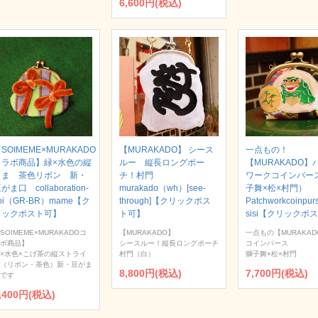
6,600円(税込)
SOIMEME×MURAKADO
【MURAKADO】 シース
一点もの！
コラボ商品】緑×水色の縦
ルー 縦長ロングポー
【MURAKADO】
じま 茶色リボン 新・
チ！村門
ワークコインパー
がま口 collaboration-
murakado（wh）[see-
子舞×松×村門）
oi（GR-BR）mame【ク
through]【クリックポス
Patchworkcoinpur
リックポスト可】
ト可】
sisi【クリックポ
SOIMEME×MURAKADOコ
【MURAKADO】
一点もの【MURAKAD
ボ商品】
シースルー！縦長ロングポーチ
コインパース
×水色×こげ茶の縦ストライ
村門（白）
獅子舞×松×村門
（リボン・茶色）新・豆がま
8,800円(税込)
7,700円(税込)
です
,400円(税込)