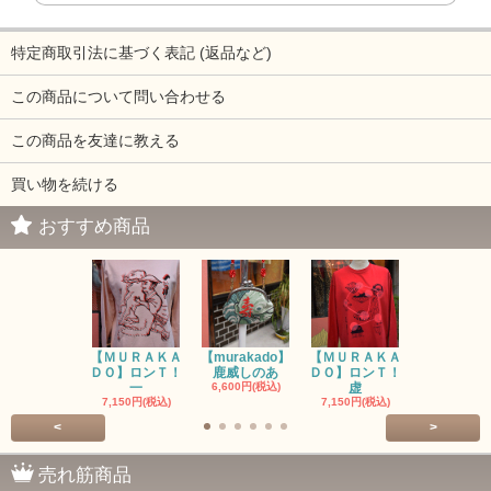
特定商取引法に基づく表記 (返品など)
この商品について問い合わせる
この商品を友達に教える
買い物を続ける
おすすめ商品
【ＭＵＲＡＫＡ
【murakado】
【ＭＵＲＡＫＡ
【MURAK
ＤＯ】ロンＴ！
鹿威しのあ
ＤＯ】ロンＴ！
O】ロンＴ
一
6,600円(税込)
虚
7,150円(税
7,150円(税込)
7,150円(税込)
<
>
売れ筋商品