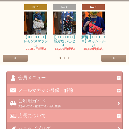
No.1
No.2
No.3
No.4
【ＵＬＯＣＯ】
【ＵＬＯＣＯ】
新柄【ＵＬＯＣ
ＵＬＯＣＯ
レモンスマッシ
弦がないしぼ
Ｏ】キャンドル
ー毒（単色
ュ
り
ジ
カ
20,350円(税込)
13,200円(税込)
15,400円(税込)
37,400円(税
<
>
会員メニュー
メールマガジン登録・解除
ご利用ガイド
支払い方法 / 配送方法 / 会社概要
店長について
ショップブログ