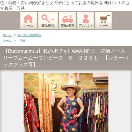
色・柄物・古い物が好きな女の子にとっておきの毎日を♪昭和レトロな
古着屋 五鉄
ホーム
>
ＮＥＷ！新着商品
ホーム
>
花柄
【Budomuumuu】私の街でもHAWAII気分。花柄ノース
リーブムームーワンピース Ｏ－２２５１ 【レターパ
ックプラス可】