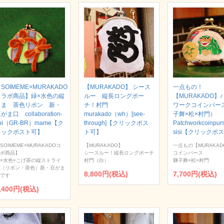
SOIMEME×MURAKADO
【MURAKADO】 シース
一点もの！
コラボ商品】緑×水色の縦
ルー 縦長ロングポー
【MURAKADO】
じま 茶色リボン 新・
チ！村門
ワークコインパー
がま口 collaboration-
murakado（wh）[see-
子舞×松×村門）
oi（GR-BR）mame【ク
through]【クリックポス
Patchworkcoinpur
リックポスト可】
ト可】
sisi【クリックポ
SOIMEME×MURAKADOコ
【MURAKADO】
一点もの【MURAKAD
ボ商品】
シースルー！縦長ロングポーチ
コインパース
×水色×こげ茶の縦ストライ
村門（白）
獅子舞×松×村門
（リボン・茶色）新・豆がま
8,800円(税込)
7,700円(税込)
です
,400円(税込)