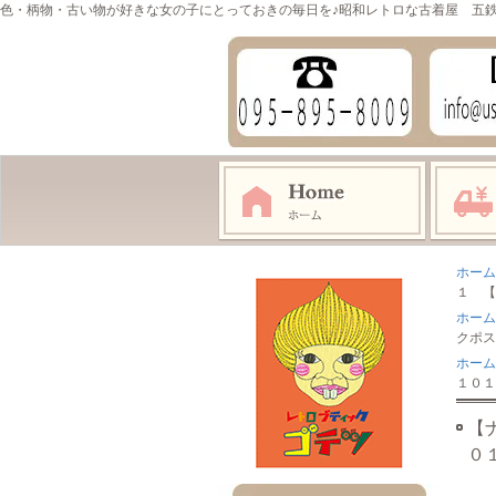
色・柄物・古い物が好きな女の子にとっておきの毎日を♪昭和レトロな古着屋 五
ホーム
１ 【
ホーム
クポス
ホーム
１０１
【
０