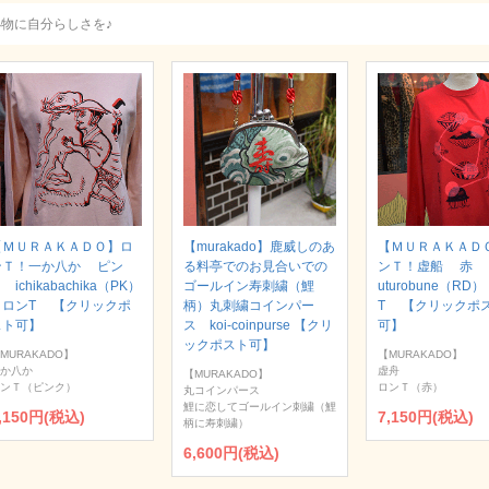
小物に自分らしさを♪
【ＭＵＲＡＫＡＤＯ】ロ
【murakado】鹿威しのあ
【ＭＵＲＡＫＡＤ
ンＴ！一か八か ピン
る料亭でのお見合いでの
ンＴ！虚船 赤
 ichikabachika（PK）
ゴールイン寿刺繍（鯉
uturobune（RD
｜ロンT 【クリックポ
柄）丸刺繍コインパー
T 【クリックポ
スト可】
ス koi-coinpurse 【クリ
可】
ックポスト可】
MURAKADO】
【MURAKADO】
か八か
虚舟
【MURAKADO】
ンＴ（ピンク）
ロンＴ（赤）
丸コインパース
鯉に恋してゴールイン刺繍（鯉
,150円(税込)
7,150円(税込)
柄に寿刺繍）
6,600円(税込)