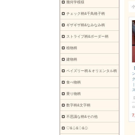
幾何学模様
チェック柄&千鳥格子柄
ギザギザ柄&なみなみ柄
ストライプ柄&ボーダー柄
植物柄
建物柄
ペイズリー柄＆オリエンタル柄
ク
食べ物柄
乗り物柄
【
一
数字柄&文字柄
ロ
7
不思議な柄&その他
♡&♤&♢&♧