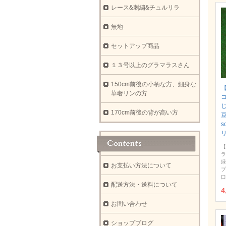
レース&刺繍&チュルリラ
無地
セットアップ商品
１３号以上のグラマラスさん
150cm前後の小柄な方、細身な
【
華奢リンの方
170cm前後の背が高い方
豆
s
【
ラ
緑
お支払い方法について
プ
口
配送方法・送料について
4
お問い合わせ
ショップブログ