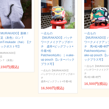
MURAKADO】新柄！
一点もの
一点もの
百足（灰色）ロンＴ
【MURAKADO】パッチ
【MURAKADO】
onT-mukade（hai）【ク
ワークメイクアップポー
ワークメイクアッ
リックポスト可】
チ 虚舟×ビッグフット×
チ 馬×松×縄×
巾着×松
Patchwork(uma
MURAKADO】
Patchwork(ufo）｜ｍake-
ake-up pouch 
足
up pouch 【レターパック
ックプラス可】
ンＴ（灰色）
プラス可】
一点もの【MURAKAD
,150円(税込)
パッチワークメイクア
一点もの【MURAKADO】
チ
パッチワークメイクアップポー
馬×松×縄×村門
チ
虚舟×ビックフット×巾着×松
16,500円(税込)
16,500円(税込)