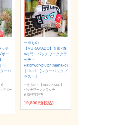
一点もの
パッチ
【MURAKADO】百眼×寿
プポー
×村門 パッチワーククラ
村門
ッチ・
）｜ｍ
Patchworkclutch(manako）
【レターパ
｜clutch【レターパックプ
ラス可】
O】
一点もの！【MURAKADO】
ップポー
パッチワーククラッチ
百眼×村門×寿
19,800円(税込)