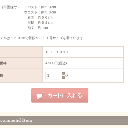
（平置採寸） ：バスト：約５３cm
エスト：約５３cm
丈：約５６cm
幅：約６３cm
丈：約--cm
デルは１６０cmで普段９～１１号サイズを着ています
ＨＢ－１０１１
価格
4,900円(税込)
枚
数