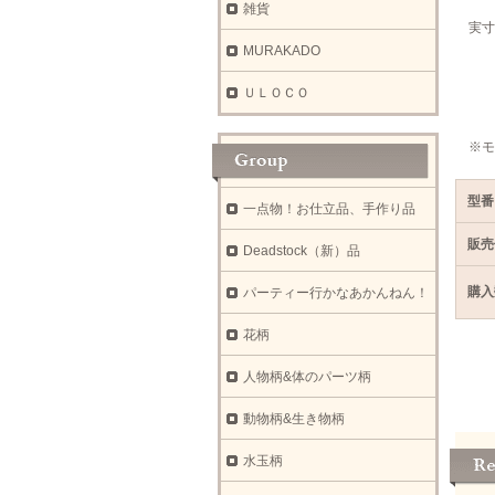
雑貨
実寸
ウ
MURAKADO
着
肩
ＵＬＯＣＯ
袖
※モ
型番
一点物！お仕立品、手作り品
販売
Deadstock（新）品
購入
パーティー行かなあかんねん！
花柄
人物柄&体のパーツ柄
動物柄&生き物柄
水玉柄