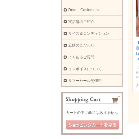
Dear Customers
実店舗のご紹介
サイズ＆コンディション
【
五鉄のこだわり
L
よくあるご質問
【
インボイスについて
百
ロ
サマーセール開催中
7
カートの中に商品はありません