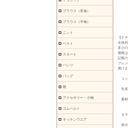
チュニック
ブラウス（長袖）
ブラウス（半袖）
ニット
【ナチ
全体的
ベスト
多少の
価格は
スカート
記載の
フレン
パンツ
透けま
バッグ
コン
靴
生産
アクセサリー・小物
素材
裏
ゴムベルト
カラ
キッチンウエア
表示