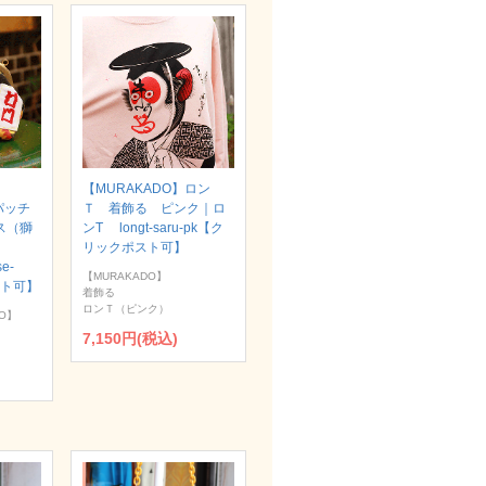
【MURAKADO】ロン
パッチ
Ｔ 着飾る ピンク｜ロ
ス（獅
ンT longt-saru-pk【ク
リックポスト可】
se-
【MURAKADO】
スト可】
着飾る
ロンＴ（ピンク）
O】
7,150円(税込)