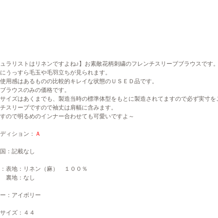
ュラリストはリネンですよね♪】お素敵花柄刺繍のフレンチスリーブブラウスです
にうっすら毛玉や毛羽立ちが見られます。
使用感はあるものの比較的キレイな状態のＵＳＥＤ品です。
ブラウスのみの価格です。
サイズはあくまでも、製造当時の標準体型をもとに製造されてますので必ず実寸を
チスリーブですので袖丈は肩幅に含みます。
すので明るめのインナー合わせても可愛いですよ～
ディション：
Ａ
国：記載なし
：表地：リネン（麻） １００％
地：なし
ー：アイボリー
サイズ：４４