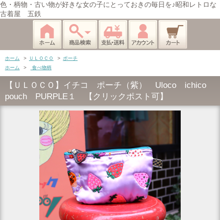
色・柄物・古い物が好きな女の子にとっておきの毎日を♪昭和レトロな
古着屋 五鉄
ホーム
>
ＵＬＯＣＯ
>
ポーチ
ホーム
>
食べ物柄
【ＵＬＯＣＯ】イチコ ポーチ（紫） Uloco ichico
pouch PURPLE１ 【クリックポスト可】