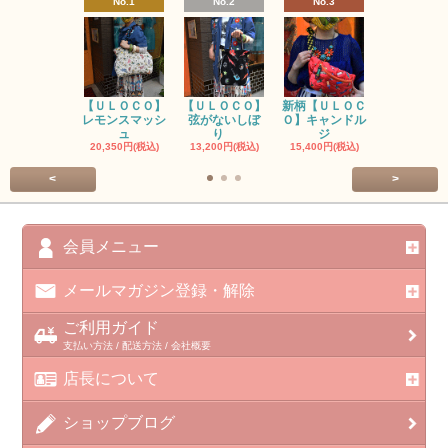
No.1
No.2
No.3
No.4
【ＵＬＯＣＯ】
【ＵＬＯＣＯ】
新柄【ＵＬＯＣ
ＵＬＯＣＯ
レモンスマッシ
弦がないしぼ
Ｏ】キャンドル
ー毒（単色
ュ
り
ジ
カ
20,350円(税込)
13,200円(税込)
15,400円(税込)
37,400円(税
<
>
会員メニュー
メールマガジン登録・解除
ご利用ガイド
支払い方法 / 配送方法 / 会社概要
店長について
ショップブログ