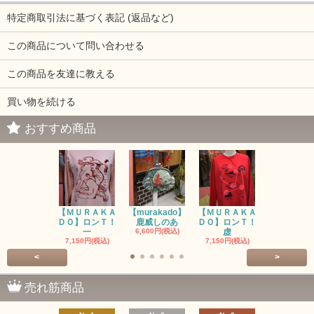
特定商取引法に基づく表記 (返品など)
この商品について問い合わせる
この商品を友達に教える
買い物を続ける
おすすめ商品
【ＭＵＲＡＫＡ
【murakado】
【ＭＵＲＡＫＡ
【MURAK
ＤＯ】ロンＴ！
鹿威しのあ
ＤＯ】ロンＴ！
O】ロンＴ
一
6,600円(税込)
虚
7,150円(税
7,150円(税込)
7,150円(税込)
<
>
売れ筋商品