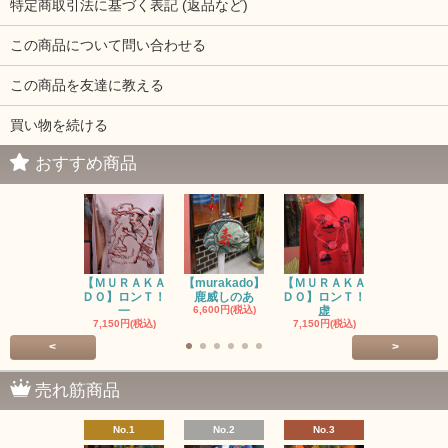
特定商取引法に基づく表記 (返品など)
この商品について問い合わせる
この商品を友達に教える
買い物を続ける
おすすめ商品
【ＭＵＲＡＫＡ
【murakado】
【ＭＵＲＡＫＡ
【MURAK
ＤＯ】ロンＴ！
鹿威しのあ
ＤＯ】ロンＴ！
O】ロンＴ
一
6,600円(税込)
虚
7,150円(税
7,150円(税込)
7,150円(税込)
<
>
売れ筋商品
No.1
No.2
No.3
No.4