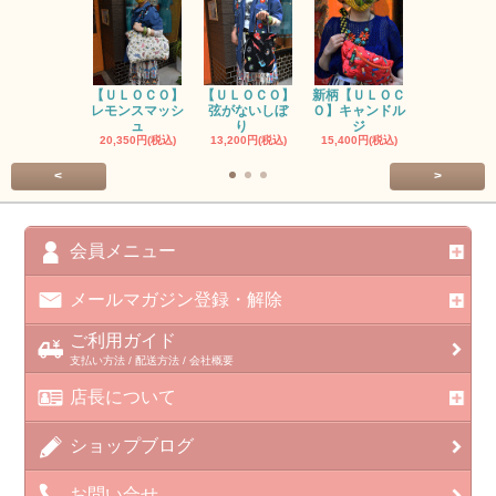
【ＵＬＯＣＯ】
【ＵＬＯＣＯ】
新柄【ＵＬＯＣ
ＵＬＯＣＯ
レモンスマッシ
弦がないしぼ
Ｏ】キャンドル
ー毒（単色
ュ
り
ジ
カ
20,350円(税込)
13,200円(税込)
15,400円(税込)
37,400円(税
<
>
会員メニュー
メールマガジン登録・解除
ご利用ガイド
支払い方法 / 配送方法 / 会社概要
店長について
ショップブログ
お問い合せ