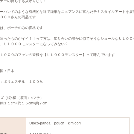
ナーの持ち手も抜かりなく！
ーハンドのような有機的な線で繊細なニュアンスに富んだテキスタイルアートを展
ＯＣＯさんの商品です
は、ポーチのみの価格です
違ったものがイイ！！って方は、知り合いの誰かに似てそうなシュールなＵＬＯＣ
、ＵＬＯＣＯモンスターになってみない？
ＬＯＣＯのファンの皆様を【ＵＬＯＣＯモンスター】って呼んでいます
国：日本
：ポリエステル １００％
ズ（縦×横（底面）×マチ）
１cm×約１５cm×約７cm
Uloco-panda pouch kimidori