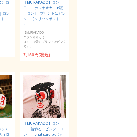
Ｏ】ロ
【MURAKADO】ロン
Ｔ ニホンオオカミ (紫)
）｜ロン
｜ロンT プリントはピン
スト
ク 【クリックポスト
可】
【MURAKADO】
ニホンオオカミ
ロンＴ（紫）プリントはピンク
です。
7,150円(税込)
【MURAKADO】ロン
パッチ
Ｔ 着飾る ピンク｜ロ
ス（獅
ンT longt-saru-pk【ク