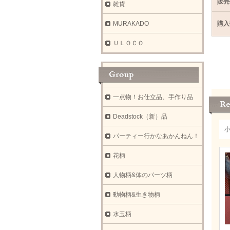
販売
雑貨
MURAKADO
購入
ＵＬＯＣＯ
一点物！お仕立品、手作り品
Deadstock（新）品
パーティー行かなあかんねん！
花柄
人物柄&体のパーツ柄
動物柄&生き物柄
水玉柄