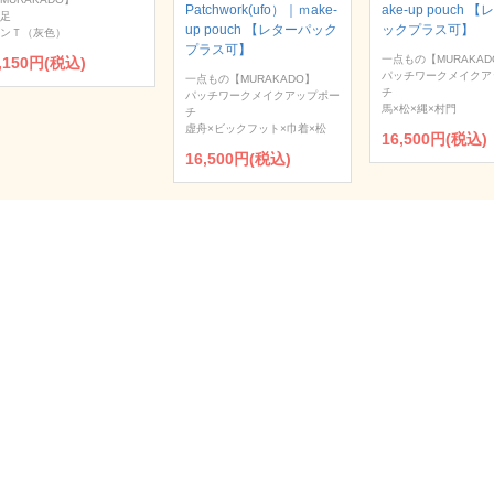
Patchwork(ufo）｜ｍake-
ake-up pouch 
足
up pouch 【レターパック
ックプラス可】
ンＴ（灰色）
プラス可】
一点もの【MURAKAD
,150円(税込)
パッチワークメイクア
一点もの【MURAKADO】
チ
パッチワークメイクアップポー
馬×松×縄×村門
チ
虚舟×ビックフット×巾着×松
16,500円(税込)
16,500円(税込)