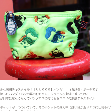
ルな刺繍テキスタイル！【ＵＬＯＣＯ】パンだ！！（黄緑色）ポーチです
持ったパンダ！パンの耳のおじさん。シュールな刺繍に首ったけ♪
が日本に居なくなってパンダロスの方にもおススメの刺繍テキスタイル
ポケットが一つついていて、そのポケットの真ん中に縫い目があり２つに仕切られ