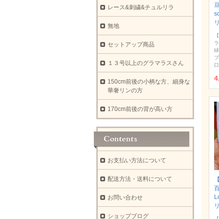
豆
レース&刺繍&チュルリラ
s
無地
【
ラ
セットアップ商品
緑
プ
１３号以上のグラマラスさん
口
4
150cm前後の小柄な方、細身な
華奢リンの方
170cm前後の背が高い方
お支払い方法について
配送方法・送料について
【
L
お問い合わせ
ショップブログ
【