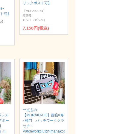
リックポスト可】
se-
【MURAKADO】
スト可】
着飾る
ロンＴ（ピンク）
O】
7,150円(税込)
一点もの
パッチ
【MURAKADO】百眼×寿
プポー
×村門 パッチワーククラ
村門
ッチ・
）｜ｍ
Patchworkclutch(manako）