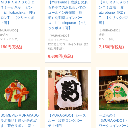
【ＭＵＲＡＫＡＤＯ】ロ
【murakado】鹿威しのあ
【ＭＵＲＡＫＡＤ
ンＴ！一か八か ピン
る料亭でのお見合いでの
ンＴ！虚船 赤
 ichikabachika（PK）
ゴールイン寿刺繍（鯉
uturobune（RD
｜ロンT 【クリックポ
柄）丸刺繍コインパー
T 【クリックポ
スト可】
ス koi-coinpurse 【クリ
可】
ックポスト可】
MURAKADO】
【MURAKADO】
か八か
虚舟
【MURAKADO】
ンＴ（ピンク）
ロンＴ（赤）
丸コインパース
鯉に恋してゴールイン刺繍（鯉
,150円(税込)
7,150円(税込)
柄に寿刺繍）
6,600円(税込)
SOIMEME×MURAKADO
【MURAKADO】 シース
一点もの！
コラボ商品】緑×水色の縦
ルー 縦長ロングポー
【MURAKADO】
じま 茶色リボン 新・
チ！村門
ワークコインパー