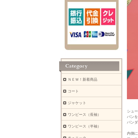
ＮＥＷ！新着商品
コート
ジャケット
シュー
ワンピース（長袖）
パンを
パンダ
ワンピース（半袖）
内側に