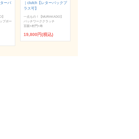
【レターパ
｜clutch【レターパックプ
ラス可】
O】
一点もの！【MURAKADO】
ップポー
パッチワーククラッチ
百眼×村門×寿
19,800円(税込)