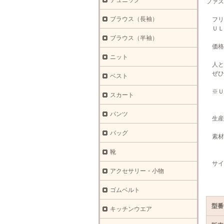
チュニック
ファス
ブラウス（長袖）
フリ
ＵＬ
ブラウス（半袖）
価格
ニット
人と
ぜひ
ベスト
※Ｕ
スカート
パンツ
生産
バッグ
素材
靴
サイ
アクセサリー・小物
約１
ゴムベルト
型番
キッチンウエア