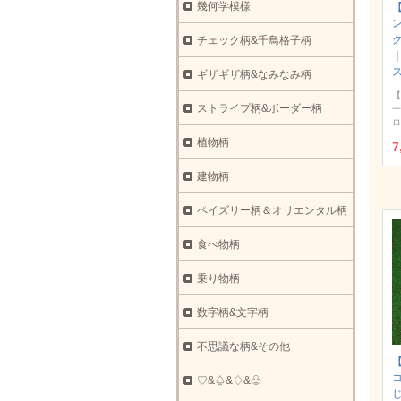
幾何学模様
ク
チェック柄&千鳥格子柄
ギザギザ柄&なみなみ柄
【
ストライプ柄&ボーダー柄
一
ロ
植物柄
7
建物柄
ペイズリー柄＆オリエンタル柄
食べ物柄
乗り物柄
数字柄&文字柄
不思議な柄&その他
【
♡&♤&♢&♧