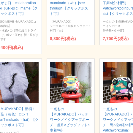
がま口 collaboration-
murakado（wh）[see-
子舞×松×村門）
oi（GR-BR）mame【ク
through]【クリックポス
Patchworkcoinpur
リックポスト可】
ト可】
sisi【クリックポ
SOIMEME×MURAKADOコ
【MURAKADO】
一点もの【MURAKAD
ボ商品】
シースルー！縦長ロングポーチ
コインパース
×水色×こげ茶の縦ストライ
村門（白）
獅子舞×松×村門
（リボン・茶色）新・豆がま
8,800円(税込)
7,700円(税込)
です
,400円(税込)
MURAKADO】新柄！
一点もの
一点もの
百足（灰色）ロンＴ
【MURAKADO】パッチ
【MURAKADO】
onT-mukade（hai）【ク
ワークメイクアップポー
ワークメイクアッ
リックポスト可】
チ 虚舟×ビッグフット×
チ 馬×松×縄×
巾着×松
Patchwork(uma
MURAKADO】