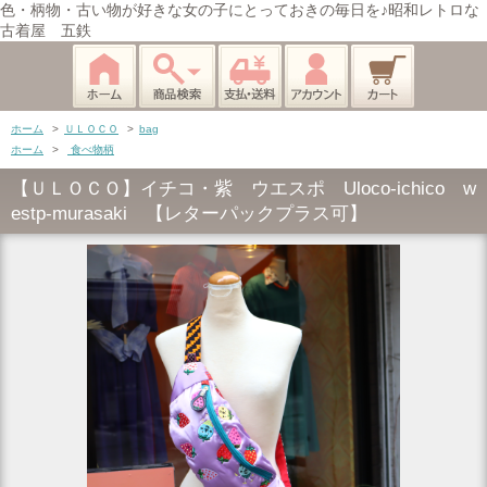
色・柄物・古い物が好きな女の子にとっておきの毎日を♪昭和レトロな
古着屋 五鉄
ホーム
>
ＵＬＯＣＯ
>
bag
ホーム
>
食べ物柄
【ＵＬＯＣＯ】イチコ・紫 ウエスポ Uloco-ichico w
estp-murasaki 【レターパックプラス可】