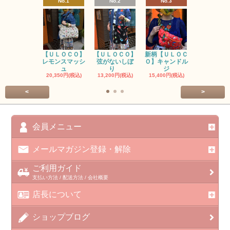
No.1
No.2
No.3
No.4
【ＵＬＯＣＯ】
【ＵＬＯＣＯ】
新柄【ＵＬＯＣ
ＵＬＯＣＯ
レモンスマッシ
弦がないしぼ
Ｏ】キャンドル
ー毒（単色
ュ
り
ジ
カ
20,350円(税込)
13,200円(税込)
15,400円(税込)
37,400円(税
<
>
会員メニュー
メールマガジン登録・解除
ご利用ガイド
支払い方法 / 配送方法 / 会社概要
店長について
ショップブログ