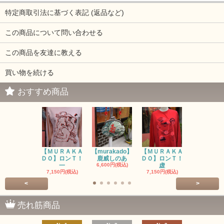
特定商取引法に基づく表記 (返品など)
この商品について問い合わせる
この商品を友達に教える
買い物を続ける
おすすめ商品
【ＭＵＲＡＫＡ
【murakado】
【ＭＵＲＡＫＡ
【MURAK
ＤＯ】ロンＴ！
鹿威しのあ
ＤＯ】ロンＴ！
O】ロンＴ
一
6,600円(税込)
虚
7,150円(税
7,150円(税込)
7,150円(税込)
<
>
売れ筋商品